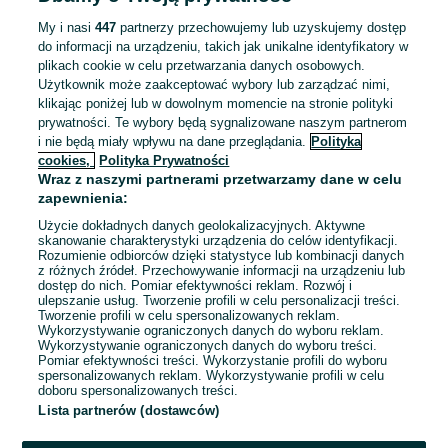
ZNALEŹLIŚMY 0
Sortowanie
Opcje przeglądania
OGŁOSZEŃ
My i nasi
447
partnerzy przechowujemy lub uzyskujemy dostęp
do informacji na urządzeniu, takich jak unikalne identyfikatory w
plikach cookie w celu przetwarzania danych osobowych.
Użytkownik może zaakceptować wybory lub zarządzać nimi,
klikając poniżej lub w dowolnym momencie na stronie polityki
prywatności. Te wybory będą sygnalizowane naszym partnerom
i nie będą miały wpływu na dane przeglądania.
Polityka
cookies,
Polityka Prywatności
Wraz z naszymi partnerami przetwarzamy dane w celu
zapewnienia:
Użycie dokładnych danych geolokalizacyjnych. Aktywne
skanowanie charakterystyki urządzenia do celów identyfikacji.
Rozumienie odbiorców dzięki statystyce lub kombinacji danych
Przepraszamy, nie znaleźliśmy tego,
z różnych źródeł. Przechowywanie informacji na urządzeniu lub
dostęp do nich. Pomiar efektywności reklam. Rozwój i
czego szukasz.
ulepszanie usług. Tworzenie profili w celu personalizacji treści.
Tworzenie profili w celu spersonalizowanych reklam.
Wykorzystywanie ograniczonych danych do wyboru reklam.
Wykorzystywanie ograniczonych danych do wyboru treści.
Pomiar efektywności treści. Wykorzystanie profili do wyboru
spersonalizowanych reklam. Wykorzystywanie profili w celu
doboru spersonalizowanych treści.
Lista partnerów (dostawców)